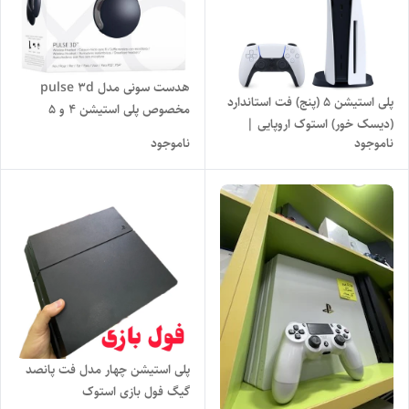
هدست سونی مدل pulse 3d
پلی استیشن ۵ (پنج) فت استاندارد
مخصوص پلی استیشن 4 و 5
(دیسک خور) استوک اروپایی |
ناموجود
ناموجود
Playstation 5 FAT 825GB
STOCK
پلی استیشن چهار مدل فت پانصد
گیگ فول بازی استوک