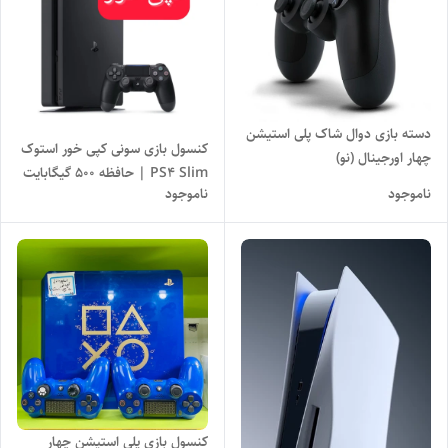
دسته بازی دوال شاک پلی استیشن
کنسول بازی سونی کپی خور استوک
چهار اورجینال (نو)
PS4 Slim | حافظه 500 گیگابایت
ناموجود
ناموجود
بدون دانگل کپی خور
کنسول بازی پلی استیشن چهار