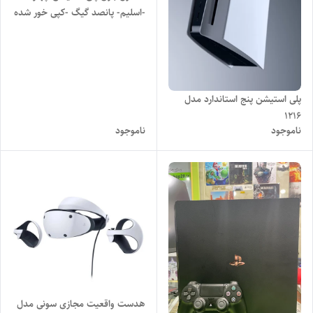
-اسلیم- پانصد گیگ -کپی خور شده
(باندل)
پلی استیشن پنج استاندارد مدل
1216
ناموجود
ناموجود
هدست واقعیت مجازی سونی مدل