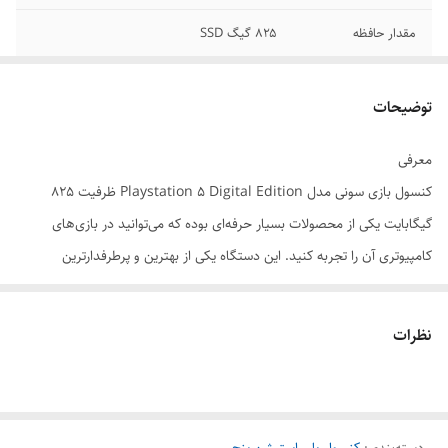
مقدار حافظه
۸۲۵ گیگ SSD
بازی در حافظه
ندارد
توضیحات
طرح
جدید
معرفی
کنسول بازی سونی مدل Playstation 5 Digital Edition ظرفیت 825
گیگابایت یکی از محصولات بسیار حرفه‌ای بوده که می‌توانید در بازی‌های
کامپیوتری آن را تجربه کنید. این دستگاه یکی از بهترین و پرطرفدارترین
کنسول‌ها بازی در دنیا است که توسط کمپانی سونی ارائه شده است. این
کنسول با اعمال تغییراتی ظاهری و سخت‌افزاری طراحی شده است. درایوی در
نظرات
این مدل وجود ندارد و شما باید به‌صورت دیجیتال بازی‌ها را در آن داشته
باشید. خروجی تصویر آن، از فرمت 4K پشتیبانی می‌کند. پردازشگر اصلی و
گرافیکی این مدل تغییر اساسی کرده و از سری 4 قدرت بالاتری دارد. همچنین