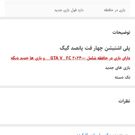
بازی در حافظه
دارد فول بازی جدید
تعداد دسته
یک عدد
توضیحات
حجم حافظه
۵۰۰ گیگ
پلی اشتیشن چهار فت پانصد گیگ
ورودی USB
۲ عدد
دارای بازی در حافظه شامل —GTA V__FC 2024___و بازی ها جدید دیگه
اقلام همراه
کابل شارژ_کابل برق-کابل اچ‌دی- دسته بازی
بازی های جدید
تک دسته
کابل و وسایل کامل
نظرات