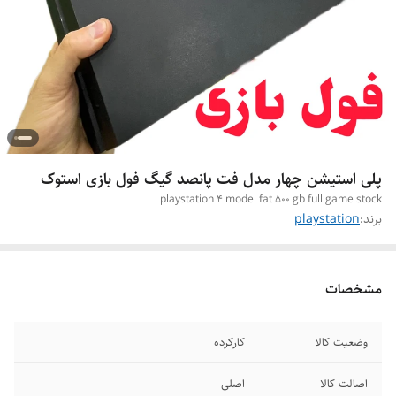
پلی استیشن چهار مدل فت پانصد گیگ فول بازی استوک
playstation 4 model fat 500 gb full game stock
برند:
playstation
مشخصات
وضعیت کالا
کارکرده
اصالت کالا
اصلی