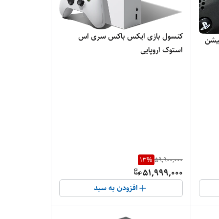
کنسول بازی ایکس باکس سری اس
ستیشن
استوک اروپایی
13
%
59,900,000
51,999,000
افزودن به سبد