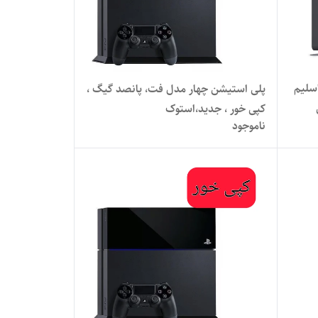
سلیم
پلی استیشن چهار مدل فت، پانصد گیگ ،
کپی خور ، جدید،استوک
ناموجود