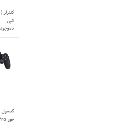
کنترلر (
کپی
ناموجود
اصلی کا