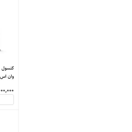
کنسول ب
وان اس (است
00,000