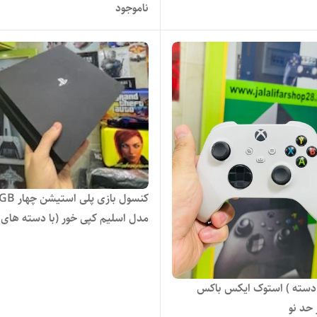
ناموجود
مدل اسلیم کپی خور (با دسته های 
نو ) - استوک
( دسته ) استوک ایکس باکس
حد نو