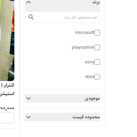
برند
microsoft
playstation
sony
xbox
کنترلر (
XBOX
استیشن 
موجودی
600,000
محدوده قیمت