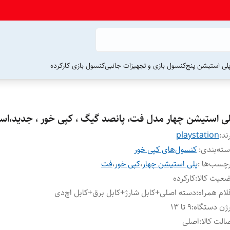
لی استیشن پنج
کنسول بازی و تجهیزات جانبی
کنسول بازی کارکرده
لی استیشن چهار مدل فت، پانصد گیگ ، کپی خور ، جدید،اس
ند:
playstation
ته‌بندی
:
کنسول‌های کپی خور
چسب‌ها :
پلی استیشن چهار
،
کپی خور
،
فت
عیت کالا
:
کارکرده
لام همراه
:
دسته اصلی+کابل شارژ+کابل برق+کابل اچ‌دی
ژن دستگاه
:
9 تا 13
الت کالا
:
اصلی