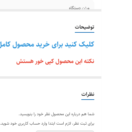
ورژن دستگاه
اصالت کالا
توضیحات
مقدار حافظه
کلیک کنید برای خرید محصول کامل
نکته این محصول کپی خور هستش
دستگاهای مورد نظر بدون ایراد هستن
کپی خور شده
ورژن دستگاه‌ها از ۱۱،۰۰ تا13 هستن
نظرات
دسته اصلی و وسایل کامل
شما هم درباره این محصول نظر خود را بنویسید.
وضعیت :
استوک اروپا کم کارکرد
برای ثبت نظر، لازم است ابتدا وارد حساب کاربری خود شوید.
مدل
کنسول بازی سونی کپی خور ورژن 11 PS4 Fat