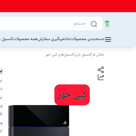
دسته‌بندی محصولات
خانه
پیگیری سفارش
همه محصولات
کنسول پ
جلالی فر
/
کنسول بازی
/
کنسول‌های کپی خور
پ
بر
دس
بر
وض
اق
ور
اص