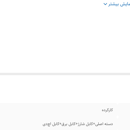
دار حافظه
:
۵۰۰ گیگ
ایش بیشتر
کارکرده
دسته اصلی+کابل شارژ+کابل برق+کابل اچ‌دی