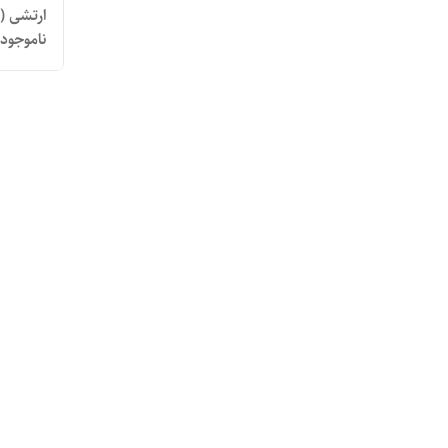
ناموجود
m 1TB -
ترابایت 