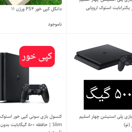
یکترابایت استوک اروپایی
دانگل کپی خور PS4 ورژن 11
ناموجود
ازی پلی استیشن چهار اسلیم
(نو)
Slim | حافظه 500 گیگابایت 