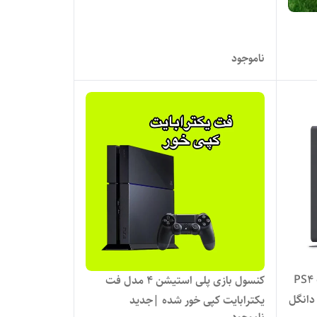
) - استوک
ناموجود
کنسول بازی سونی کپی خور استوک PS4
کنسول بازی پلی استیشن 4 مدل فت
بدون دانگل
یکترابایت کپی خور شده |جدید