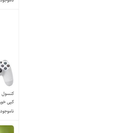
ناموجود
کنسول ب
کپی خور 
ناموجود