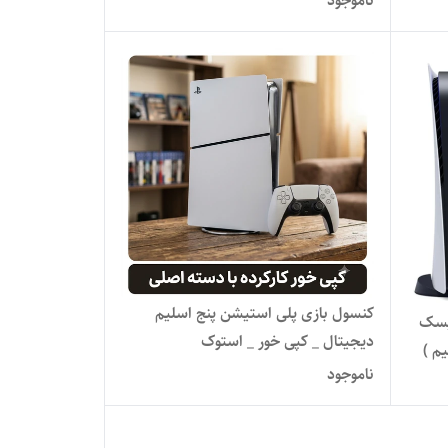
ناموجود
کنسول بازی پلی استیشن پنج اسلیم
یسک
دیجیتال _ کپی خور _ استوک
م )
ناموجود