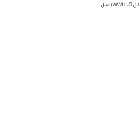
ارتشی (کال آف WWII) مدل
(Playstation 4 Sli
CODWWII Bundle) ارتشی ، ظرفیت 1
کپی خور