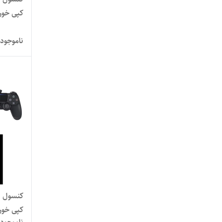
کپی خور 
ناموجود
کنسول ب
کپی خور 