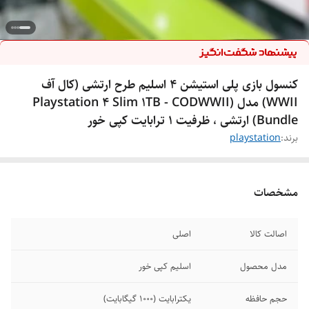
کنسول بازی پلی استیشن 4 اسلیم طرح ارتشی (کال آف
WWII) مدل (Playstation 4 Slim 1TB - CODWWII
Bundle) ارتشی ، ظرفیت 1 ترابایت کپی خور
برند:
playstation
مشخصات
اصالت کالا
اصلی
مدل محصول
اسلیم کپی خور
حجم حافظه
یکترابایت (1000 گیگابایت)