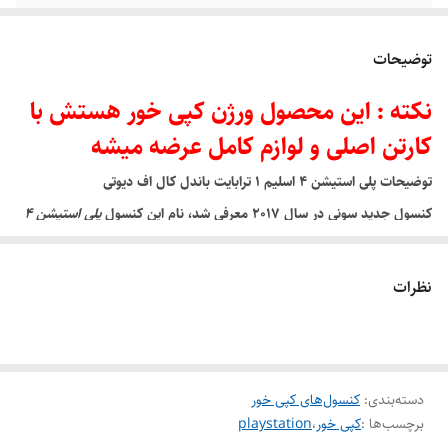
وضعیت کالا
کارکرده
توضیحات
تعداد دسته (کنترلر)
یک عدد اصلی
نکته : این محصول ورژن کپی خور هستش با
اقلام همراه
کنترلر اصلی _ دیسک کپی خور_ کابلها_کارتن
کارتن اصلی و لوازم کامل عرضه میشه
اصلی
توضیحات پلی استیشن ۴ اسلیم ۱ ترابایت باندل کال اف دیوتی
کنسول جدید سونی در سال ۲۰۱۷ معرفی شد، نام این کنسول
پلی استیشن ۴
اسلیم ۱ ترابایت باندل کال اف دیوتی PLAYSTATION 4 SLIM BUNDLE
COD WWII
است و تفاوت هایی با پلی استیشن ۴ معمولی دارد. تغییر در
نظرات
ظاهر و طرح خاص و تولید محدود از اولین تغییرات این محصول جدید می
باشد .
در کنفرانس سونی ۲ کنسول جدید به نام های PS4 Slim و PS4 Pro معرفی
دسته‌بندی
:
کنسول‌های کپی خور
شد. تمام طرفداران این کنسول به دنبال تفاوت های کنسول های جدید و
برچسب‌ها :
کپی خور
،
playstation
کنسول PS4 قبلی هستند .