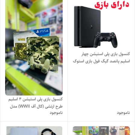
کنسول بازی پلی استیشن چهار
اسلیم پانصد گیگ فول بازی استوک
اروپایی
کنسول بازی پلی استیشن 4 اسلیم
طرح ارتشی (کال آف WWII) مدل
ناموجود
ناموجود
(Playstation 4 Slim 1TB -
CODWWII Bundle) ارتشی ،
ظرفیت 1 ترابایت کپی خور