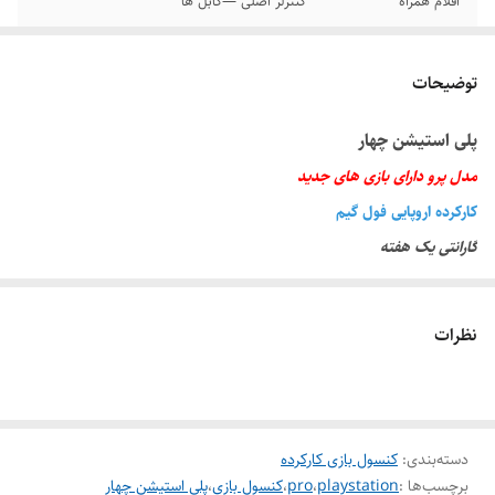
اقلام همراه
کنترلر اصلی —کابل ها
مدل
پرو
توضیحات
مقدار حافظه
یکترابایت
پلی استیشن چهار
رنگ
مشکی
مدل پرو دارای بازی های جدید
کارکرده اروپایی فول گیم
گارانتی یک هفته
دارای دو کنترلر اصلی
اقلام همراه کنترلر • کابل شارژ و HD و برق
نظرات
دسته‌بندی
:
کنسول بازی کارکرده
برچسب‌ها :
playstation
،
pro
،
کنسول بازی
،
پلی استیشن چهار