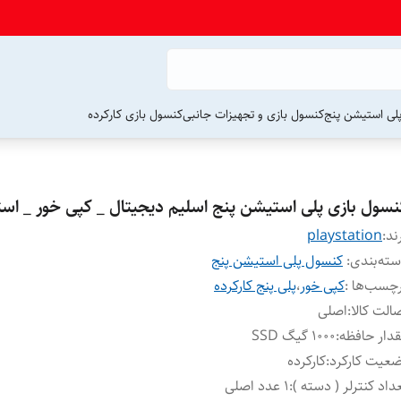
لی استیشن پنج
کنسول بازی و تجهیزات جانبی
کنسول بازی کارکرده
نسول بازی پلی استیشن پنج اسلیم دیجیتال _ کپی خور _ اس
ند:
playstation
ته‌بندی
:
کنسول پلی استیشن پنج
چسب‌ها :
کپی خور
،
پلی پنج کارکرده
الت کالا
:
اصلی
دار حافظه
:
1000 گیگ SSD
عیت کارکرد
:
کارکرده
داد کنترلر ( دسته )
:
۱ عدد اصلی