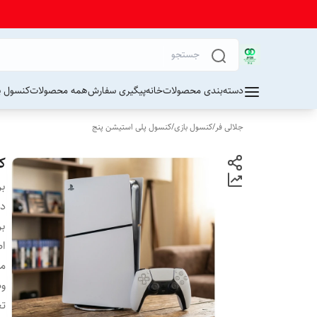
دسته‌بندی محصولات
خانه
پیگیری سفارش
همه محصولات
کنسول پ
جلالی فر
/
کنسول بازی
/
کنسول پلی استیشن پنج
ک
بر
دس
بر
اص
مق
وض
تع