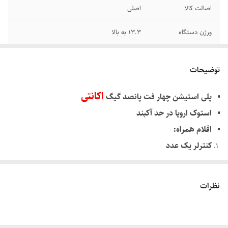
اصالت کالا
اصلی
ورژن دستگاه
13.3 به بالا
اقلام همراه
کنترلر—کابل ها کامل
توضیحات
تعداد دسته (کنترلر)
یک عدد اورجینال
اکانتی
پلی استیشن چهار فت پانصد گیگ
ظرفیت
۵۰۰ گیگ
استوک اروپا در حد آکبند
اقلام همراه:
کنترلر یک عدد
کابل شارژ
کابل برق
نظرات
کابل HD
کالا دارای ضمانت یک هفته