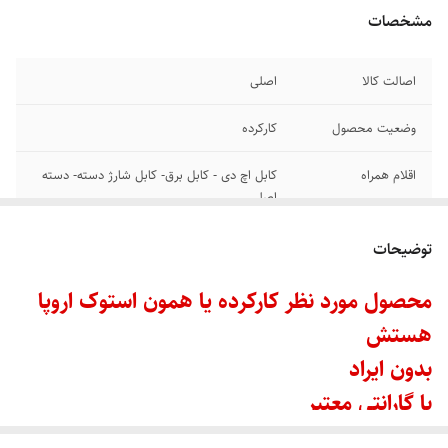
مشخصات
اصالت کالا
اصلی
وضعیت محصول
کارکرده
اقلام همراه
کابل اچ دی - کابل برق- کابل شارژ دسته- دسته
اصلی
بازی در حافظه
ندارد قابل نصب با هماهنگی با ادمین
توضیحات
مقدار حافظه
۸۲۵ گیگ SSD
محصول مورد نظر کارکرده یا همون استوک اروپا
هستش
ورژن نرم افزاری
۱۲،۵۲ به بالا
بدون ایراد
اکانتی یا کپی خور
اکانتی ✅
با گارانتی معتبر
هستش؟
اگر گزینه نصب بازی رو‌انتخاب کنید باید با ادمین