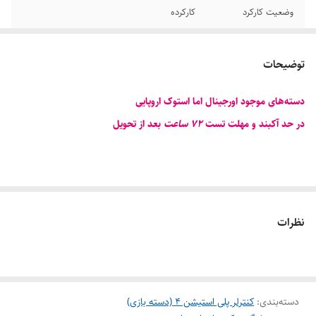
وضعیت کارکرد
کارکرده
باتری
۱۰۰۰ میلی آمپر
توضیحات
بلوتوث
دارد
دسته‌های موجود اورجینال اما استوک اروپایی
کاربرد در چه کنسولی
پلی‌استیشن ۴ ، کامپیوتر، لبتاپ، ios, android
در حد آکبند و مهلت تست
۷۲ ساعت
بعد از تحویل
نظرات
دسته‌بندی
:
کنترلر پلی استیشن 4 (دسته بازی)