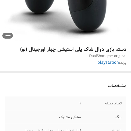
دسته بازی دوال شاک پلی استیشن چهار اورجینال (نو)
DualShock ps4 original
برند:
playstation
مشخصات
تعداد دسته
۱
رنگ
مشکی متالیک
بلوتوث
قابل اتصال به پلی چهار و گوشی موبایل