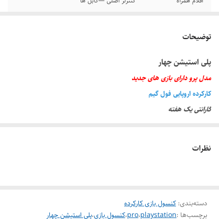
اقلام همراه
کنترلر اصلی —کابل ها
مدل
پرو
توضیحات
مقدار حافظه
یکترابایت
پلی استیشن چهار
رنگ
مشکی
مدل پرو دارای بازی های جدید
کارکرده اروپایی فول گیم
گارانتی یک هفته
دارای دو کنترلر اصلی
اقلام همراه کنترلر • کابل شارژ و HD و برق
نظرات
دسته‌بندی
:
کنسول بازی کارکرده
برچسب‌ها :
playstation
،
pro
،
کنسول بازی
،
پلی استیشن چهار