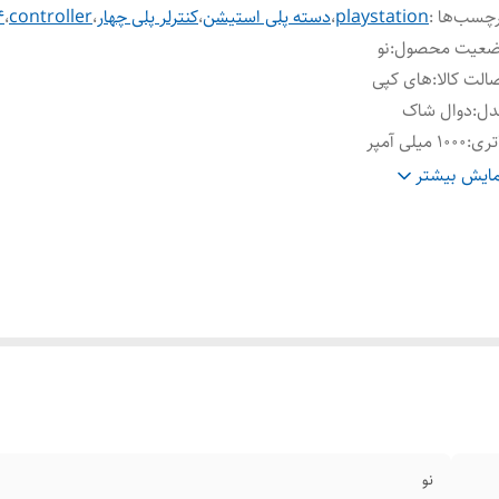
چسب‌ها :
playstation
،
دسته پلی استیشن
،
کنترلر پلی چهار
،
controller
،
4
ضعیت محصول
:
نو
الت کالا
:
های کپی
دل
:
دوال شاک
تری
:
۱۰۰۰ میلی آمپر
اخت کشور
:
چین
ایش بیشتر
نو