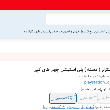
لی استیشن پنج
کنسول بازی و تجهیزات جانبی
کنسول بازی کارکرده
نترلر ( دسته ) پلی استیشن چهار های کپی
controller ps4 high co
ند:
playstation
ستوم(طراحی شده)
فیفا
بنفش
رنگ معمولی
ته‌بندی
:
کنترلر پلی استیشن 4 (دسته بازی)