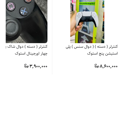
کنترلر ( دسته ) ( دوال سنس ) پلی
کنترلر ( دسته ) دوال شاک پل
استیشن پنج استوک
چهار اورجینال استوک
3,900,000
8,600,000