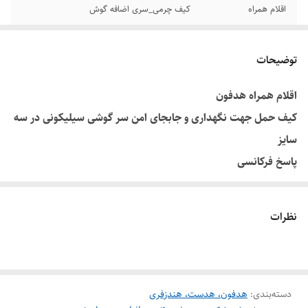
اقلام همراه
کیف چرمی_سری اضافه گوش
سیم دار یا بی سیم
سیم دار
توضیحات
مدل محصول
HyperX Cloud Earbuds II
اقلام همراه هدفون
کیف حمل جهت نگهداری و جابجای امن سر گوشی سیلیکونی در سه
سایز
پاسخ فرکانسی
۲۰-۲۰۰۰۰ هرتز
قطر درایور
نظرات
۱۴ میلی‌متر
نوع آکوستیک
بسته
نوع گوشی
دسته‌بندی
:
هدفون، هدست، هندزفری