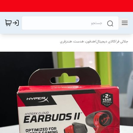
جلالی فر
/
کالای دیجیتال
/
هدفون، هدست، هندزفری