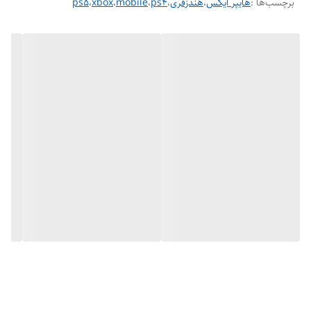
برچسب‌ها :
هایپر ایکس
،
هندزفری
،
ps4
،
mobile
،
xbox
،
ps5
دو گوشی
وزن
۱۹ گرم
نوع اتصال
باسیم
رابط‌ها
جک ۳.۵ میلی‌متری صدا
امپدانس
۶۵ اهم
مناسب برای
ورزش و گیمینگ و موسیقی
ویژگی‌های خاص
میکروفون
حساسیت