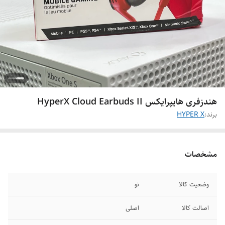
هندزفری هایپرایکس HyperX Cloud Earbuds II
برند:
HYPER X
مشخصات
وضعیت کالا
نو
اصالت کالا
اصلی