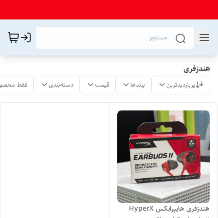
هندزفری
پربازدیدترین
برندها
قیمت
دسته‌بندی
فقط محصول
هندزفری هایپرایکس HyperX