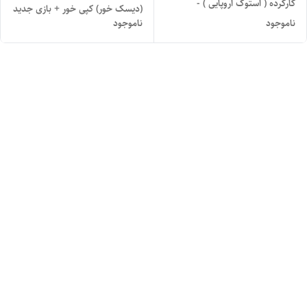
کارکرده ( استوک اروپایی ) -
(دیسک خور) کپی خور + بازی جدید
یکترابایت
ناموجود
ناموجود
( فول گیم )