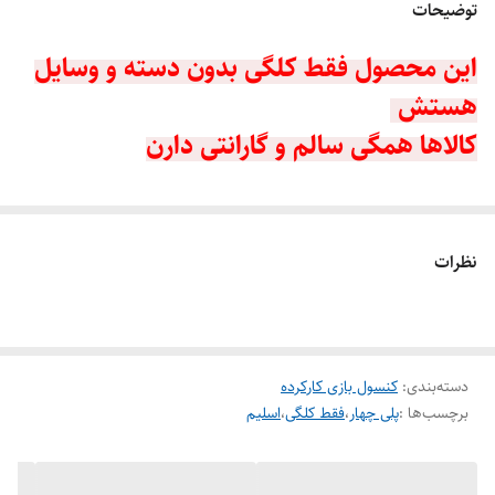
هستش؟
توضیحات
ورژن نرم افزاری
۱۳،۵۰
این محصول فقط کلگی بدون دسته و وسایل
کنسول بازی
هستش
کالاها همگی سالم و گارانتی دارن
نظرات
دسته‌بندی
:
کنسول بازی کارکرده
برچسب‌ها :
پلی چهار
،
فقط کلگی
،
اسلیم