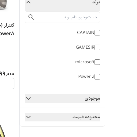
برند
CAPTAIN
PowerA طرح ارتشی 
GAMESIR
microsoft
99,000
Power a
xbox
موجودی
XBOX
محدوده قیمت