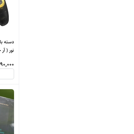
دسته باز
رایگان - GameSir Kaleid Flux RGB
90,000