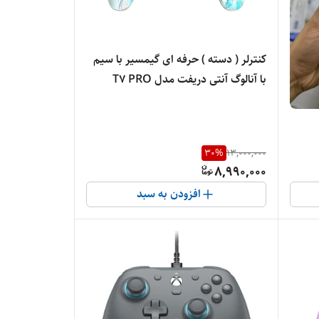
کنترلر ( دسته ) حرفه ای گیمسیر با سیم
با آنالوگ آنتی دریفت مدل T7 PRO
FLORAL سری جدید + یک ماه گیم پس
هدیه— GameSir
30
%
13,000,000
8,990,000
افزودن به سبد