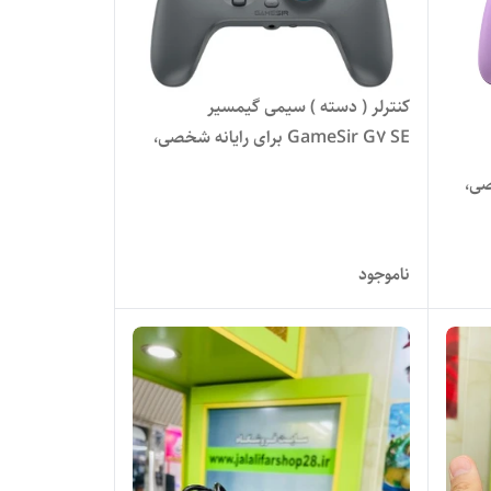
کنترلر ( دسته ) سیمی گیمسیر
GameSir G7 SE برای رایانه شخصی،
ایکس باکس وان، ایکس باکس سری
 شخصی،
X|S، گیم پد گیمینگ Plug and Play با
ایکس باکس وان، ایکس باکس سری s ,
جوی استیک هال/تریگر هال، جک صوتی
3.5 میلی متری همراه با یک ماه گیم پس
ناموجود
هدیه سری جدید