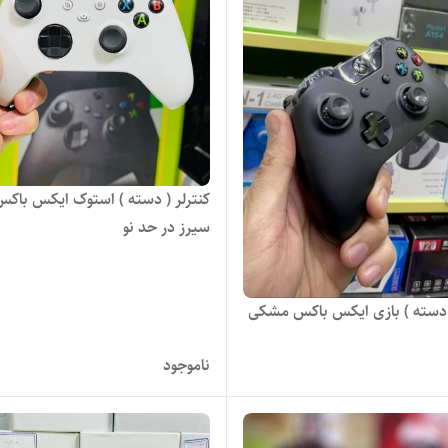
کنترلر ( دسته ) استوک ایکس باکس
سیرز در حد نو
( دسته ) بازی ایکس باکس مشکی
ناموجود