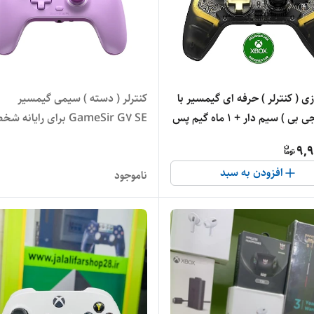
ی ( کنترلر ) حرفه ای گیمسیر با
کنترلر ( دسته ) سیمی گیمسیر
نور ( آر جی بی ) سیم دار + 1 ماه گیم پس
GameSir G7 SE برای رایانه
9,9
x رنگ بنفش
افزودن به سبد
ناموجود