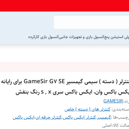
لی استیشن پنج
کنسول بازی و تجهیزات جانبی
کنسول بازی کارکرده
کنترلر ( دسته ) سیمی گیمسیر  G7 SE
کس باکس وان، ایکس باکس سری s , x رنگ بنفش
ند:
GAMESIR
ته‌بندی
:
کنترلر های ( دسته ) خاص
چسب‌ها :
گیمسیر
،
کنترلر ایکس باکس
،
کنترلر حرفه ای
،
ایکس باکس
الت کالا
:
اصلی