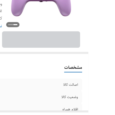
وض
اق
کا
رن
نم
مشخصات
اصالت کالا
وضعیت کالا
اقلام همراه