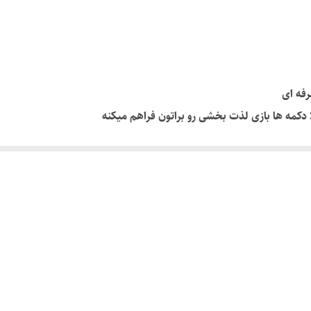
PC - لبتاپ - ایکس باکس همه مدل
بنفش
رفه ای
ا دکمه ها بازی لذت بخشی رو براتون فراهم میکنه
 شرکت هستش