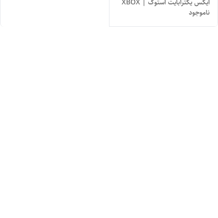
ایکس یکترابایت استوک | XBOX
ناموجود
ONE X 1 TB STOCK