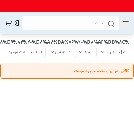
%DA%A9%D8%A7%D8%A8%D9%84%20%D8%A7%DA%86%20%D8%AF%DB%8C
جدیدترین
برندها
دسته‌بندی
فقط محصولات موجود
کالایی در این صفحه موجود نیست