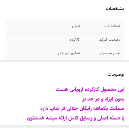
مشخصات
اصالت کالا
اصلی
وضعیت کارکرد
کارکرده
مدل محصول
اسلیم دیجیتال
اکانتی یا کپی خور
اکانتی
هستش؟
توضیحات
اقلام همراه
یک عدد دسته اصلی - کابلها
این محصول کارکرده اروپایی هست
بدون ایراد و در حد نو
مقدار حافظه داخلی
۱۰۰۰ گیگ SSD
ضمانت یکماهه رایگان جلالی فر شاپ داره
با دسته اصلی و وسایل کامل ارائه میشه خدمتتون