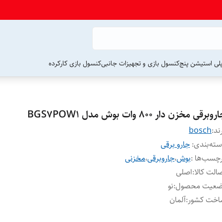
لی استیشن پنج
کنسول بازی و تجهیزات جانبی
کنسول بازی کارکرده
وبرقی مخزن دار 800 وات بوش مدل BGS7POW1
ند:
bosch
ته‌بندی
:
جارو برقی
چسب‌ها :
بوش
،
جاروبرقی
،
مخزنی
الت کالا
:
اصلی
ضعیت محصول
:
نو
اخت کشور
:
آلمان