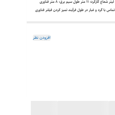
جاروبرقی بوش مدل BOSCH BGS7POW1 کشور سازنده: لهستان رنگ: مشکی سری: سری 8 جنس بدنه: پلاستیک ظرفیت مخزن جاروبرقی: 3 لیتر شعاع کارکرد: 11 متر طول سیم برق: 8 متر فناوری
 راندمان تمیز کردن بالاتر بدون افت عملکرد به لطف خود تمیز شوندگی خودکار. سیستم کاملاً خودکار SelfClean: بدون تماس با گرد و غبار در طول فرآیند تمیز کردن فیلتر فناوری
منحصر به فرد SensorBagless™: فوق العاده بی صدا و قدرتمند با حداقل تعمیر و نگهداری مورد نیاز برس توربو: با یک برس مخصوص با سرعت بالا و چرخان برای تمیز کردن کارآمدتر فرش. 1 عدد برس
افزودن نظر