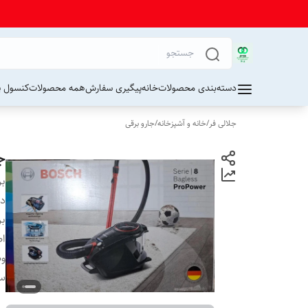
دسته‌بندی محصولات
خانه
پیگیری سفارش
همه محصولات
کنسول پ
جلالی فر
/
خانه و آشپزخانه
/
جارو برقی
جار
بر
دس
بر
اص
و
س