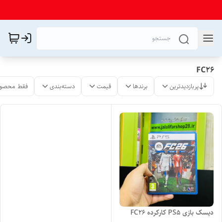
FC26
پربازدیدترین
برندها
قیمت
دسته‌بندی
فقط محصول
دیسک بازی PS5 کارکرده FC26