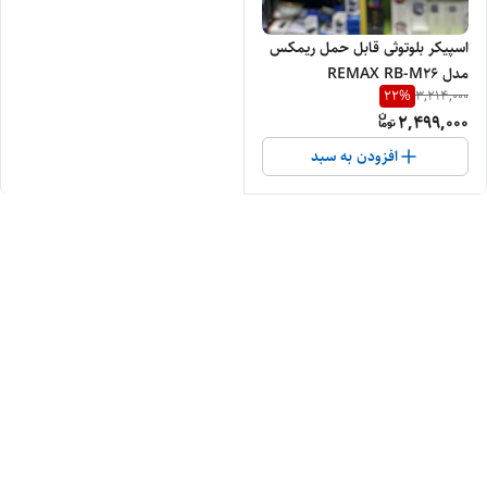
اسپیکر بلوتوثی قابل حمل ریمکس
مدل REMAX RB-M26
22
%
3,214,000
2,499,000
افزودن به سبد