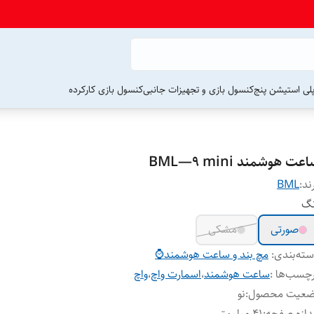
لی استیشن پنج
کنسول بازی و تجهیزات جانبی
کنسول بازی کارکرده
عت هوشمند BML—9 mini
ند:
BML
نگ
صورتی
مشکی
ته‌بندی
:
مچ بند و ساعت هوشمند⌚️
چسب‌ها :
ساعت هوشمند
،
اسمارت واچ
،
واچ
ضعیت محصول
:
نو
دازه صفحه
:
۴۱ میلیمتر