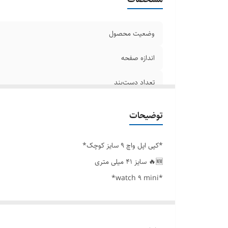
وضعیت محصول
اندازه صفحه
تعداد دست‌بند
طرح
توضیحات
*کپی اپل واچ ۹ سایز کوچک*
🆕🔥 سایز ۴۱ میلی متری
*watch 9 mini*
*مجدد رسید*
برند BML
دارای بند کارتیر