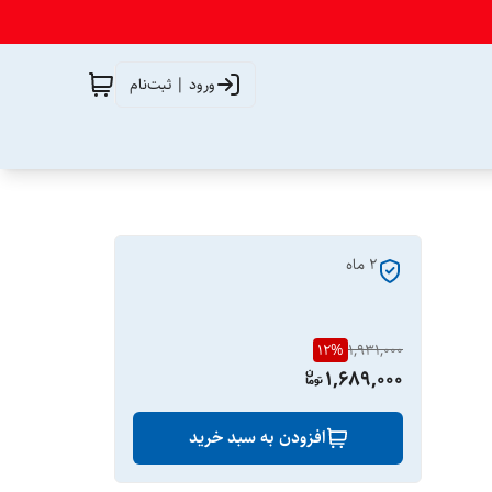
ورود | ثبت‌نام
2 ماه
12
%
1,931,000
1,689,000
افزودن به سبد خرید