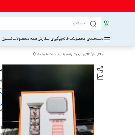
دسته‌بندی محصولات
خانه
پیگیری سفارش
همه محصولات
کنسول پ
جلالی فر
/
کالای دیجیتال
/
مچ بند و ساعت هوشمند⌚️
سا
بر
ر
دس
بر
و
ان