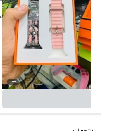
تع
ط
مشخصات