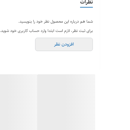
نظرات
*صفحه نمایش فول اسکرین *۱/۷۵ اینچ
پنج روز نگهداری شارژ
شما هم درباره این محصول نظر خود را بنویسید.
دارای NFC
برای ثبت نظر، لازم است ابتدا وارد حساب کاربری خود شوید.
دستیار صوتی
افزودن نظر
دارای سنسور های سلامتی کامل (ضربان قلب ، فشار خون و
صفحه نمایش همیشه روشن
بدون حاشیه و نرخ تازه سازی ۹۰ هرتز - ۶۰۰ nits روشنایی
دارای ۲ دکمه فعال
مجیک باتون - دکمه پاور
قابلیت قرار دادن عکس دلخواه بر روی صفحه
پشتیبانی کامل از زبان فارسی 🇮🇷
*منو فارسی* 🇮🇷
اشتراک گذاری موقعیت مکانی
استاندارد ضد آب ip67 💧