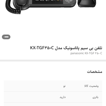
تلفن بی سیم پاناسونیک مدل KX-TGF350C
panasonic KX-TGF 350 C
مشخصات
وضعیت کالا
نو
باتری
دارید