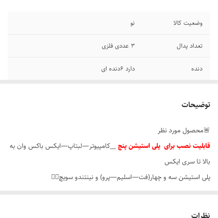
وضعیت کالا
نو
تعداد پدال
۳ عددی فلزی
دنده
دارد ۶دنده ای
مدل
V10
توضیحات
جنس بدنه
فلز و پلاستیک درجه یک
🚨محصول مورد نظر
قابلیت نصب برای پلی استیشن پنچ
__کامپیوتر—لبتاپ—ایکس باکس وان به
بالا تا سری ایکس
پلی استیشن سه و چهار(فت—اسلیم—پرو) و نینتندو سویچ✋🏻
نمونه محصول
نظرات