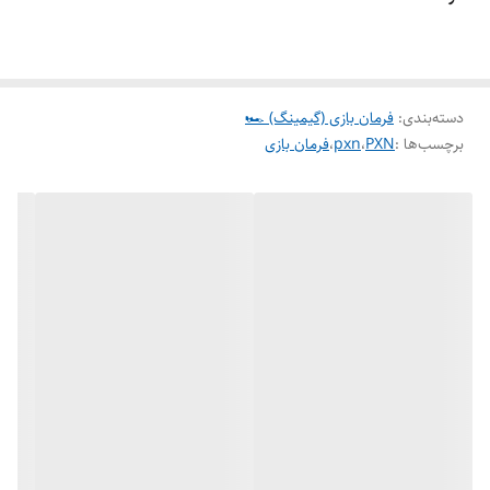
نوع اتصال
اتصال سیمی USB
ولتاژ کاری
موتور: DC24V
دسته‌بندی
:
فرمان بازی (گیمینگ) 🏎️
برچسب‌ها :
PXN
،
pxn
،
فرمان بازی
جریان کاری
موتور: 2A
اندازه بسته
حدود 388*280*268 میلی متر
اندازه محصول
حدود 270*280*249 میلی متر
وزن محصول
حدود 2940 گرم