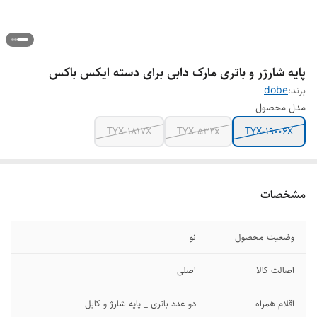
پایه شارژر و باتری مارک دابی برای دسته ایکس باکس
برند:
dobe
مدل محصول
TYX-1817X
TYX-532x
TYX-19006X
مشخصات
وضعیت محصول
نو
اصالت کالا
اصلی
اقلام همراه
دو عدد باتری _ پایه شارژ و کابل