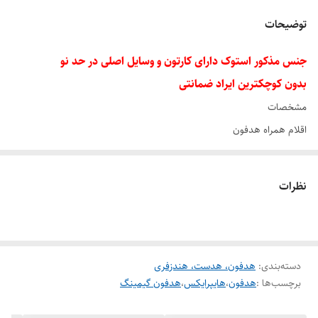
نویز کنسلینگ
دارد
توضیحات
قابلیت اتصال
PS5-PS4-XBOX-PC-loptob
جنس مذکور استوک دارای کارتون و وسایل اصلی در حد نو
نوع اتصال
با سیم
بدون کوچکترین ایراد ضمانتی
مشخصات
اقلام همراه هدفون
کاتالوگ
پاسخ فرکانسی
نظرات
۱۰۰ Hz – ۱۵.۶ kHz هرتز
قطر درایور
۴۰mm میلی‌متر
نوع گوشی
دسته‌بندی
:
هدفون، هدست، هندزفری
برچسب‌ها :
هدفون
،
هایپرایکس
،
هدفون گیمینگ
دو گوشی
نوع اتصال