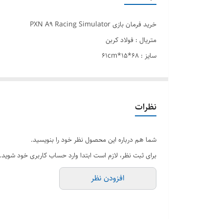
خرید فرمان بازی PXN A9 Racing Simulator
متریال : فولاد کربن
سایز : 68*15*61cm
فرمان و پدال سازگار : PXN-V9, PXN-V900, PXN-V3II, Logitech G29, G920, G27, ThrustMaster T150, T300, T500
نظرات
شما هم درباره این محصول نظر خود را بنویسید.
برای ثبت نظر، لازم است ابتدا وارد حساب کاربری خود شوید.
افزودن نظر