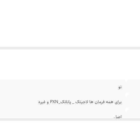
نو
برای همه فرمان ها لاجیتک _ پاناتک_PXN و غیره
اصل
فلزی