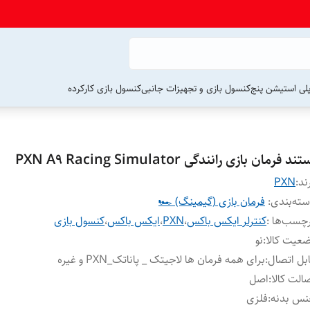
لی استیشن پنج
کنسول بازی و تجهیزات جانبی
کنسول بازی کارکرده
تند فرمان بازی رانندگی PXN A9 Racing Simulator
ند:
PXN
ته‌بندی
:
فرمان بازی (گیمینگ) 🏎️
چسب‌ها :
کنترلر ایکس باکس
،
PXN
،
ایکس باکس
،
کنسول بازی
عیت کالا
:
نو
بل اتصال
:
برای همه فرمان ها لاجیتک _ پاناتک_PXN و غیره
الت کالا
:
اصل
نس بدنه
:
فلزی