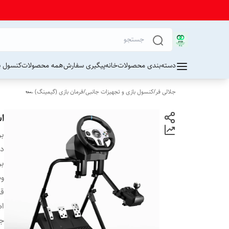
دسته‌بندی محصولات
خانه
پیگیری سفارش
همه محصولات
کنسول پ
جلالی فر
/
کنسول بازی و تجهیزات جانبی
/
فرمان بازی (گیمینگ) 🏎️
اس
بر
دس
بر
وض
قا
اص
ج