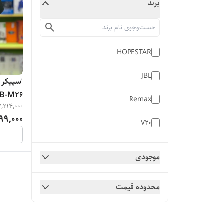
برند
HOPESTAR
JBL
اسپیکر 
B-M26
Remax
,214,000
99,000
V20
موجودی
محدوده قیمت