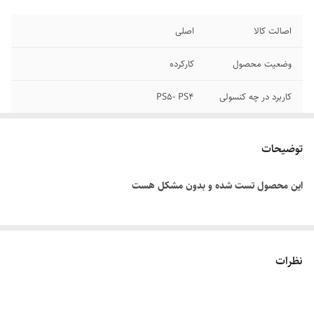
اصالت کالا
اصلی
وضعیت محصول
کارکرده
کاربرد در چه کنسولی
PS5- PS4
درجه سنی
+18
توضیحات
سبک بازی
اکشن - جهان باز - وسترن
این محصول تست شده و بدون مشکل هست
نظرات